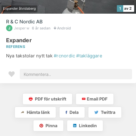
1
av 2
Expander åtvidaberg
R & C Nordic AB
Jesper w
6 år sedan
Android
Expander
REFERENS
Nya takstolar nytt tak
#rcnordic
#takläggare
PDF för utskrift
Email PDF
Hämta länk
Dela
Twittra
Pinna
Linkedin