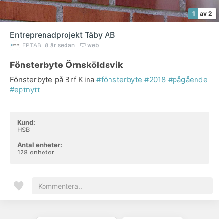
1
av 2
Entreprenadprojekt Täby AB
EPTAB
8 år sedan
web
Fönsterbyte Örnsköldsvik
Fönsterbyte på Brf Kina
#fönsterbyte
#2018
#pågående
#eptnytt
Kund:
HSB
Antal enheter:
128 enheter