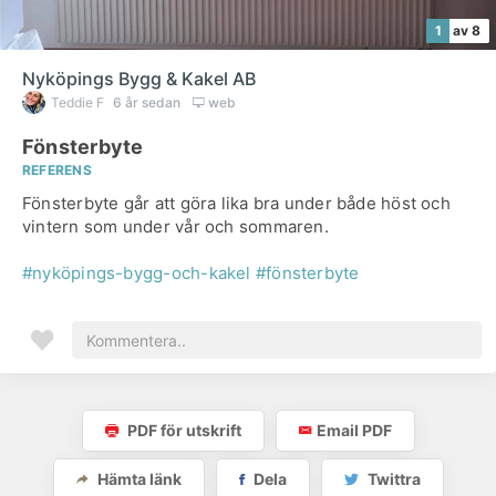
1
av 8
Nyköpings Bygg & Kakel AB
Teddie F
6 år sedan
web
Fönsterbyte
REFERENS
Fönsterbyte går att göra lika bra under både höst och
vintern som under vår och sommaren.
#nyköpings-bygg-och-kakel
#fönsterbyte
PDF för utskrift
Email PDF
Hämta länk
Dela
Twittra