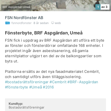
1
av 3
BRF Aspgärdan Umeå
FSN Nordfönster AB
fsnnordfonster
8 år sedan
web
Fönsterbyte, BRF Aspgärdan, Umeå
FSN fick i uppdrag av BRF Aspgärdan att utföra ett byte
av fönster och fönsterdörrar omfattande 168 enheter. I
projektet ingår även asbestsanering, då gamla
eternitplattor utgjort en del av de balkongpartier som
byts ut.
Plattorna ersätts av det nya fasadmaterialet Cembrit,
och samtidigt utförs även tilläggsisolering.
#bostadsrättsföreningar
#Cembrit
#BRF-Aspgärdan
#fönsterbyte
#Umeå
#2016
Kundtyp:
Bostadsrättsföreningar