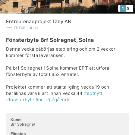
1
5
Entreprenadprojekt Täby AB
EPTAB
ios
Fönsterbyte Brf Solregnet, Solna
Denna vecka påbörjas etablering och om 2 veckor
kommer första leveransen.
På brf Solregnet i Solna kommer EPT att utföra
fönsterbyte av totalt 852 enheter.
Projektet kommer att starta igång vecka 19 och
beräknas vara klart innan vecka 44
#eptnytt
#fönsterbyte
#brf
#pågående
Kund:
Brf Solregnet
Fönster: