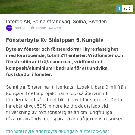
1
av 5
Interoc AB, Solna strandväg, Solna, Sweden
interoc
2 år sedan
web
Fönsterbyte Kv Blåsippan 5, Kungälv
Byte av fönster och fönsterdörrar i hyresfastighet
med kvarboende, totalt 211 enheter. Vridfönster och
fönsterdörrar i trä/aluminium, vridfönster i
komposit/aluminium i badrum för att undvika
fuktskador i fönster.
Samtliga fönster har tillverkats i Lysekil, bara 9 mil från
Kungälv. I detta projekt har vi också återvunnit
fönsterglaset så att det blir till nytt fönsterglas. Detta
innebär drygt 50% mindre koldioxidutsläpp vid
tillverkning av nytt fönsterglas än om jungfruliga
råvaror används, det sparar även på jordens resurser.
#fönsterbyte
#dörrbyte
#kungälv
#interoc-väst