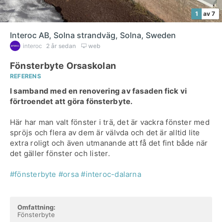
1
av 7
Interoc AB, Solna strandväg, Solna, Sweden
interoc
2 år sedan
web
Fönsterbyte Orsaskolan
REFERENS
I samband med en renovering av fasaden fick vi
förtroendet att göra fönsterbyte.
Här har man valt fönster i trä, det är vackra fönster med
spröjs och flera av dem är välvda och det är alltid lite
extra roligt och även utmanande att få det fint både när
det gäller fönster och lister.
#fönsterbyte
#orsa
#interoc-dalarna
Omfattning:
Fönsterbyte