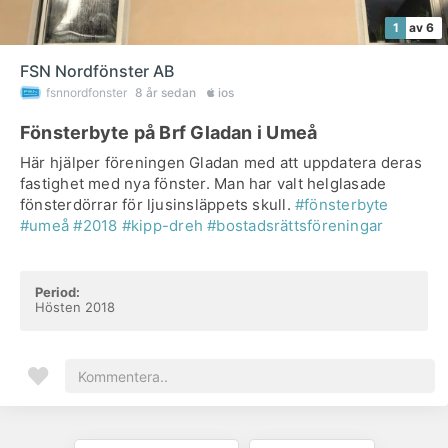
1
av 6
FSN Nordfönster AB
fsnnordfonster
8 år sedan
ios
Fönsterbyte på Brf Gladan i Umeå
Här hjälper föreningen Gladan med att uppdatera deras
fastighet med nya fönster. Man har valt helglasade
fönsterdörrar för ljusinsläppets skull.
#fönsterbyte
#umeå
#2018
#kipp-dreh
#bostadsrättsföreningar
Period:
Hösten 2018