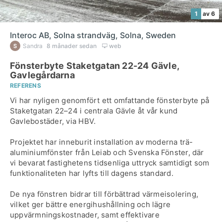
1
av 6
Interoc AB, Solna strandväg, Solna, Sweden
Sandra
8 månader sedan
web
Fönsterbyte Staketgatan 22-24 Gävle,
Gavlegårdarna
REFERENS
Vi har nyligen genomfört ett omfattande fönsterbyte på
Staketgatan 22–24 i centrala Gävle åt vår kund
Gavlebostäder, via HBV.
Projektet har inneburit installation av moderna trä-
aluminiumfönster från Leiab och Svenska Fönster, där
vi bevarat fastighetens tidsenliga uttryck samtidigt som
funktionaliteten har lyfts till dagens standard.
De nya fönstren bidrar till förbättrad värmeisolering,
vilket ger bättre energihushållning och lägre
uppvärmningskostnader, samt effektivare