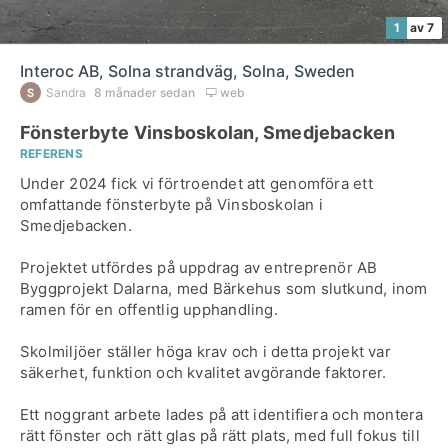
1
av 7
Interoc AB, Solna strandväg, Solna, Sweden
Sandra
8 månader sedan
web
Fönsterbyte Vinsboskolan, Smedjebacken
REFERENS
Under 2024 fick vi förtroendet att genomföra ett
omfattande fönsterbyte på Vinsboskolan i
Smedjebacken.
Projektet utfördes på uppdrag av entreprenör AB
Byggprojekt Dalarna, med Bärkehus som slutkund, inom
ramen för en offentlig upphandling.
Skolmiljöer ställer höga krav och i detta projekt var
säkerhet, funktion och kvalitet avgörande faktorer.
Ett noggrant arbete lades på att identifiera och montera
rätt fönster och rätt glas på rätt plats, med full fokus till