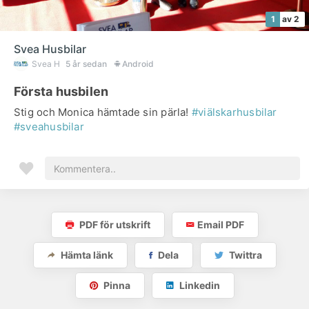
1
av 2
Svea Husbilar
Svea H
5 år sedan
Android
Första husbilen
Stig och Monica hämtade sin pärla!
#viälskarhusbilar
#sveahusbilar
PDF för utskrift
Email PDF
Hämta länk
Dela
Twittra
Pinna
Linkedin