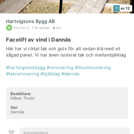
1
av 12
Hartvigsons Bygg AB
Nicklas å
7 år sedan
ios
Facelift av vind i Dannäs
Här har vi riktat tak och golv för att sedan klä med vit
sågad panel. Vi har även isolerat tak och mellanbjälklag
#hartvigsonsbygg
#renovering
#lösullsisolering
#takrenovering
#bjälklag
#dannäs
Beställare:
Håkan Thulin
Var:
Dannäs