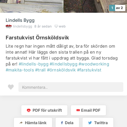
1
av 2
Lindells Bygg
lindellsbygg
8 år sedan
web
Farstukvist Örnsköldsvik
Lite regn har ingen mått dåligt av, bra för skörden om
inte annat! Här läggs den sista trallen på en ny
farstukvist vi har fått i uppdrag att bygga. Glad torsdag
på er!
#lindells-bygg
#lindellsbygg
#woodworking
#makita-tools
#trall
#örnsköldsvik
#farstukvist
PDF för utskrift
Email PDF
Hämta länk
Dela
Twittra