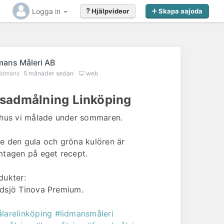
Logga in
Hjälpvideor
Skapa aajoda
mans Måleri AB
lidmans
5 månader sedan
web
sadmålning Linköping
 hus vi målade under sommaren.
e den gula och gröna kulören är
mtagen på eget recept.
dukter:
dsjö Tinova Premium.
larelinköping
#lidmansmåleri