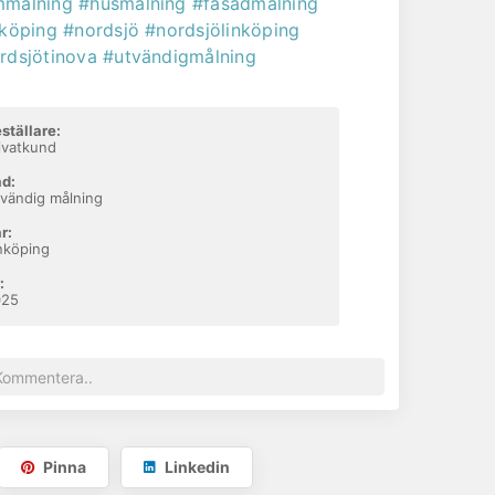
målning
#husmålning
#fasadmålning
nköping
#nordsjö
#nordsjölinköping
rdsjötinova
#utvändigmålning
ställare:
ivatkund
d:
vändig målning
r:
nköping
:
025
Pinna
Linkedin