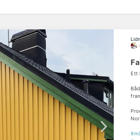
Lid
Fa
Ett
Båd
fra
Pro
Nor
#må