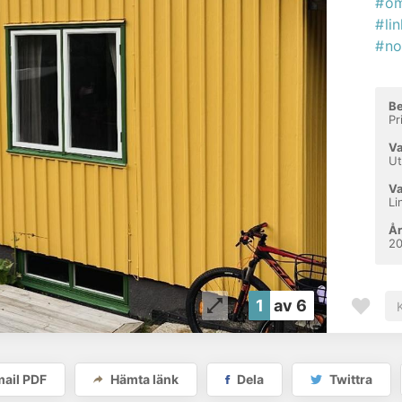
#om
#li
#no
Be
Pr
Va
Ut
Va
Li
År
2
1
av 6
ail PDF
Hämta länk
Dela
Twittra