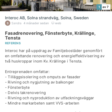
1
av 7
Interoc AB, Solna strandväg, Solna, Sweden
Sandra
4 månader sedan
web
Fasadrenovering, Fönsterbyte, Krällinge,
Tensta
REFERENS
Interoc har på uppdrag av Familjebostäder genomfört
en omfattande renovering och energieffektivisering av
två huskroppar inom Kv. Krällinge i Tensta.
Entreprenaden omfattar:
- Tilläggsisolering och omputs av fasader
- Rivning och nygjutning av balkonger
- Fönsterbyte
- Delvis takrenovering
- Rivning och nyproduktion av utfackningsväggar
- Mindre markarbeten samt VVS-arbeten