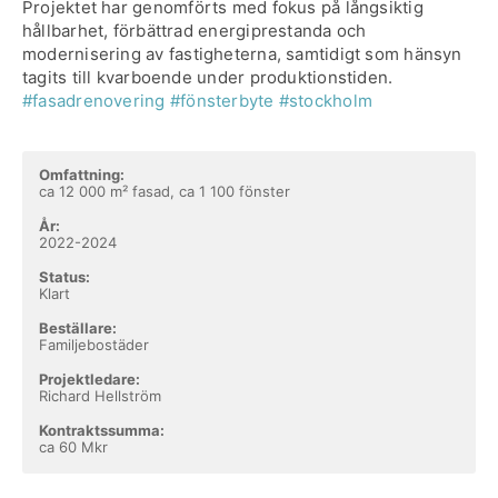
Projektet har genomförts med fokus på långsiktig
hållbarhet, förbättrad energiprestanda och
modernisering av fastigheterna, samtidigt som hänsyn
tagits till kvarboende under produktionstiden.
#fasadrenovering
#fönsterbyte
#stockholm
Omfattning:
ca 12 000 m² fasad, ca 1 100 fönster
År:
2022-2024
Status:
Klart
Beställare:
Familjebostäder
Projektledare:
Richard Hellström
Kontraktssumma:
ca 60 Mkr