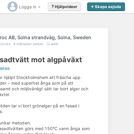
Logga in
Hjälpvideor
Skapa aajoda
eroc AB, Solna strandväg, Solna, Sweden
Sandra
4 månader sedan
web
sadtvätt mot algpåväxt
ERENS
ar hjälpt Stockholmshem att fräscha upp
der – med superhet ånga som på ett
samt och miljövänligt sätt tar bort alger och
Gillar du det du såg?
xter.
ilden tar vi bort grönalger på en fasad i
a.
Kontakta
Interoc AB, Solna strandväg,
Solna, Sweden
redan idag för offert eller
unkar metoden:
förfrågan
Fasadtvätten görs med 150°C varm ånga som