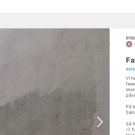
Int
Fa
REF
Vi h
fasa
skon
påvä
På b
Sätr
Så f
💨 