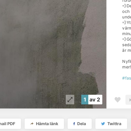
förd
💨D
och 
unde
💨Yt
värm
minu
💨Gö
seda
är m
Nyfi
mer
#fa
Om
1
av 2
Fa
År
2
ail PDF
Hämta länk
Dela
Twittra
Pr
Sa