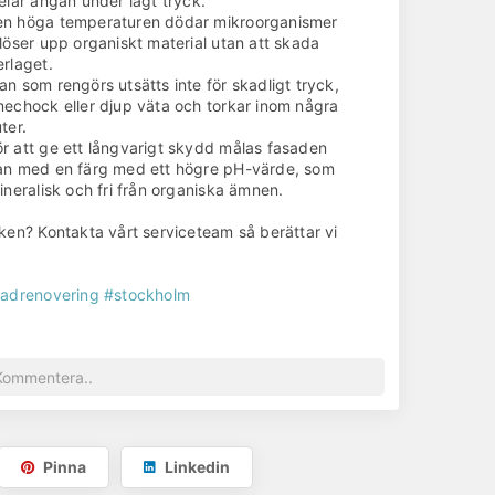
elar ångan under lågt tryck.
en höga temperaturen dödar mikroorganismer
Gå till hemsida
löser upp organiskt material utan att skada
rlaget.
an som rengörs utsätts inte för skadligt tryck,
echock eller djup väta och torkar inom några
ter.
r att ge ett långvarigt skydd målas fasaden
n med en färg med ett högre pH-värde, som
ineralisk och fri från organiska ämnen.
ken? Kontakta vårt serviceteam så berättar vi
!
sadrenovering
#stockholm
fattning:
sadtvätt
:
025
Pinna
Linkedin
ojektledare:
ra Edefur