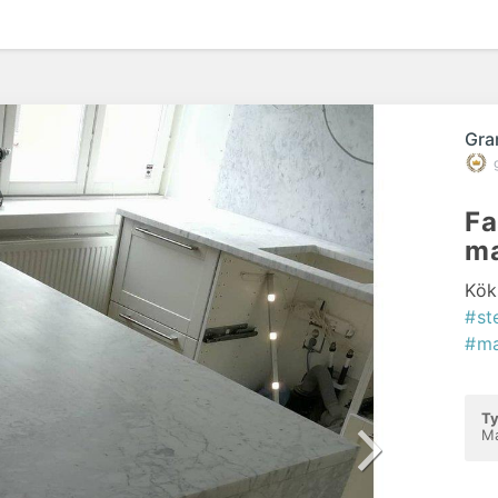
Gra
Fa
m
Kök
#st
#m
Ty
Ma