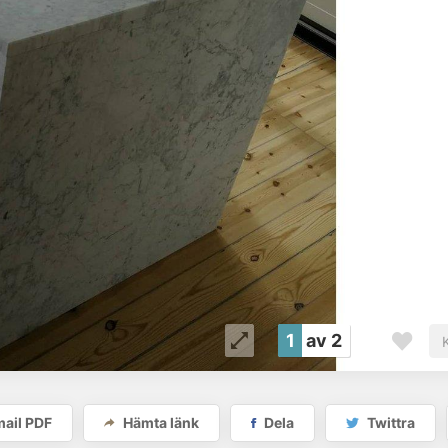
1
av 2
ail PDF
Hämta länk
Dela
Twittra