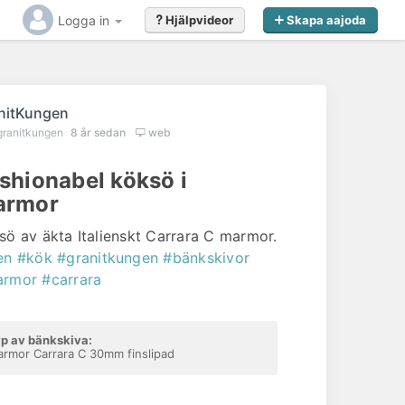
Logga in
Hjälpvideor
Skapa aajoda
nitKungen
granitkungen
8 år sedan
web
shionabel köksö i
armor
sö av äkta Italienskt Carrara C marmor.
en
#kök
#granitkungen
#bänkskivor
armor
#carrara
Gillar du det du såg?
p av bänkskiva:
Kontakta
GranitKungen
redan idag för offert
rmor Carrara C 30mm finslipad
eller förfrågan