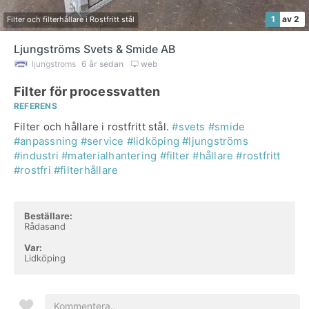
1
av 2
Filter och filterhållare i Rostfritt stål
Ljungströms Svets & Smide AB
ljungstroms
6 år sedan
web
Filter för processvatten
REFERENS
Filter och hållare i rostfritt stål.
#svets
#smide
#anpassning
#service
#lidköping
#ljungströms
#industri
#materialhantering
#filter
#hållare
#rostfritt
#rostfri
#filterhållare
Beställare:
Rådasand
Var:
Lidköping