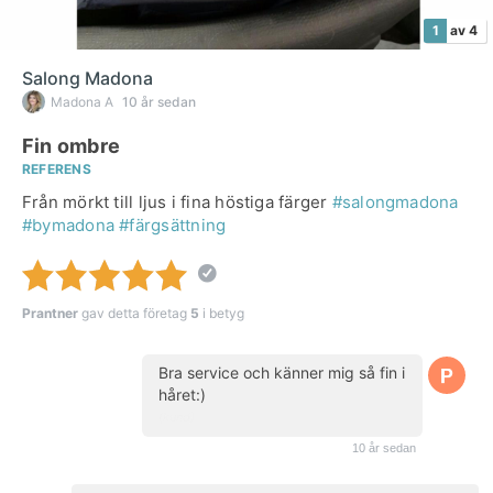
1
av 4
Salong Madona
Madona A
10 år sedan
Fin ombre
REFERENS
Från mörkt till ljus i fina höstiga färger
#salongmadona
#bymadona
#färgsättning
Prantner
gav detta företag
5
i betyg
Bra service och känner mig så fin i
håret:)
(kund)
10 år sedan