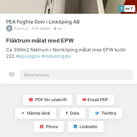
1
av 7
PEA Fogfria Golv i Linköping AB
Rasmus j
6 år sedan
ios
Fläktrum målat med EPW
Ca 300m2 fläktrum i Norrköping målat mee EPW kulör
222
#epoxigolv
#industrigolv
PDF för utskrift
Email PDF
Hämta länk
Dela
Twittra
Pinna
Linkedin