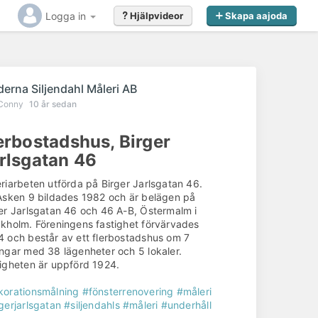
Logga in
Hjälpvideor
Skapa aajoda
r
derna Siljendahl Måleri AB
Conny
10 år sedan
erbostadshus, Birger
rlsgatan 46
riarbeten utförda på Birger Jarlsgatan 46.
Asken 9 bildades 1982 och är belägen på
er Jarlsgatan 46 och 46 A-B, Östermalm i
kholm. Föreningens fastighet förvärvades
 och består av ett flerbostadshus om 7
ngar med 38 lägenheter och 5 lokaler.
igheten är uppförd 1924.
korationsmålning
#fönsterrenovering
#måleri
gerjarlsgatan
#siljendahls
#måleri
#underhåll