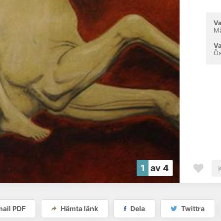
Va
Må
Va
Ö
1
av 4
ail PDF
Hämta länk
Dela
Twittra