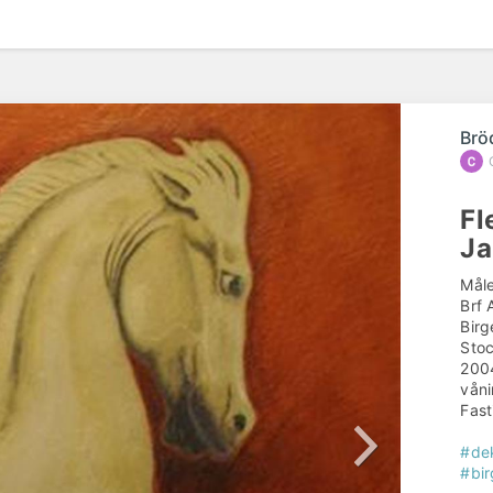
efte
Brö
Fl
Ja
Måle
Brf 
Birg
Stoc
2004
våni
Fast
#de
#bir