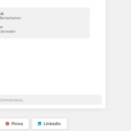
d:
leriarbeten
r:
stermalm
Pinna
Linkedin