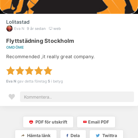
Lolitastad
Eva N
9 år sedan
web
Flyttstädning Stockholm
OMDÖME
Recommended ,it really great company.
Eva N
gav detta företag
5
i betyg
PDF för utskrift
Email PDF
Hämta länk
Dela
Twittra