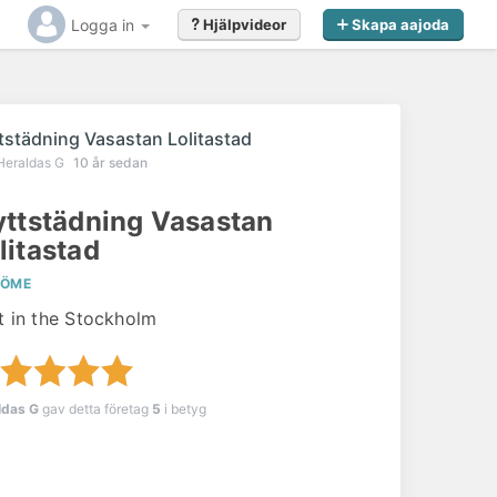
Logga in
Hjälpvideor
Skapa aajoda
ttstädning Vasastan Lolitastad
Heraldas G
10 år sedan
yttstädning Vasastan
litastad
ÖME
t in the Stockholm
ldas G
gav detta företag
5
i betyg