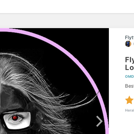
Fly
Fl
Lo
OMD
Bes
Hera