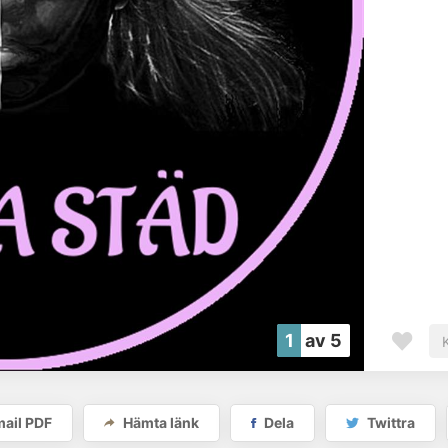
1
av 5
ail PDF
Hämta länk
Dela
Twittra