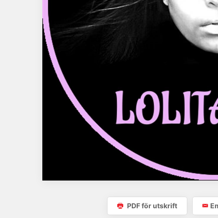
PDF för utskrift
Em