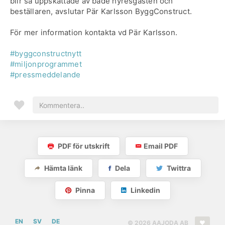
blir så uppskattade av både hyresgästen och
beställaren, avslutar Pär Karlsson ByggConstruct.
För mer information kontakta vd Pär Karlsson.
#byggconstructnytt
#miljonprogrammet
#pressmeddelande
PDF för utskrift
Email PDF
Hämta länk
Dela
Twittra
Pinna
Linkedin
EN
SV
DE
© 2026 AAJODA AB