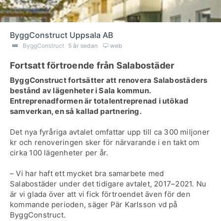
ByggConstruct Uppsala AB
ByggConstruct
5 år sedan
web
Fortsatt förtroende från Salabostäder
ByggConstruct fortsätter att renovera Salabostäders
bestånd av lägenheter i Sala kommun.
Entreprenadformen är totalentreprenad i utökad
samverkan, en så kallad partnering.
Det nya fyråriga avtalet omfattar upp till ca 300 miljoner
kr och renoveringen sker för närvarande i en takt om
cirka 100 lägenheter per år.
– Vi har haft ett mycket bra samarbete med
Salabostäder under det tidigare avtalet, 2017–2021. Nu
är vi glada över att vi fick förtroendet även för den
kommande perioden, säger Pär Karlsson vd på
ByggConstruct.