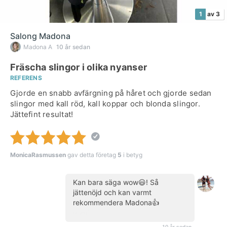
1
av 3
Salong Madona
Madona A
10 år sedan
Fräscha slingor i olika nyanser
REFERENS
Gjorde en snabb avfärgning på håret och gjorde sedan
slingor med kall röd, kall koppar och blonda slingor.
Jättefint resultat!
MonicaRasmussen
gav detta företag
5
i betyg
Kan bara säga wow😃! Så
jättenöjd och kan varmt
rekommendera Madona👍
(kund)