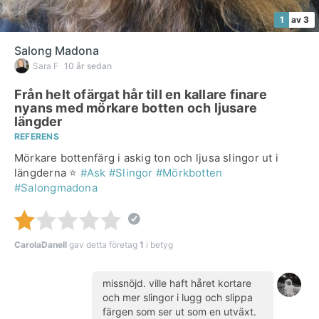
1
av 3
Salong Madona
Sara F
10 år sedan
Från helt ofärgat hår till en kallare finare
nyans med mörkare botten och ljusare
längder
REFERENS
Mörkare bottenfärg i askig ton och ljusa slingor ut i
längderna ⭐️
#Ask
#Slingor
#Mörkbotten
#Salongmadona
CarolaDanell
gav detta företag
1
i betyg
missnöjd. ville haft håret kortare
och mer slingor i lugg och slippa
färgen som ser ut som en utväxt.