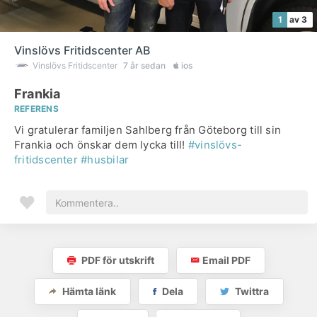
1
av 3
Vinslövs Fritidscenter AB
Vinslövs Fritidscenter
7 år sedan
ios
Frankia
REFERENS
Vi gratulerar familjen Sahlberg från Göteborg till sin
Frankia och önskar dem lycka till!
#vinslövs-
fritidscenter
#husbilar
PDF för utskrift
Email PDF
Hämta länk
Dela
Twittra