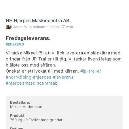
NH Hjerpes Maskincentra AB
Janne W
4 månader sedan
web
Fredagsleverans.
REFERENS
Vi tacka Mikael för att vi fick leverera en släpkärra med
grindar från JP Trailer till dig. Vi tackar även Helge som
hjälpte oss med affären.
Önskar er ett lyckat till med kärran.
#jp-trailer
#norrköping
#hjerpes
#leverans
#hjerpesmaskincentraab
Beställare:
Mikael Andersson
Produkt:
750 kg JP-Trailer med grindar
Datum: