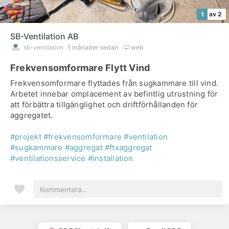
1
av 2
SB-Ventilation AB
sb-ventilation
1 månader sedan
web
Frekvensomformare Flytt Vind
Frekvensomformare flyttades från sugkammare till vind.
Arbetet innebar omplacement av befintlig utrustning för
att förbättra tillgänglighet och driftförhållanden för
aggregatet.
#projekt
#frekvensomformare
#ventilation
#sugkammare
#aggregat
#ftxaggregat
#ventilationsservice
#installation