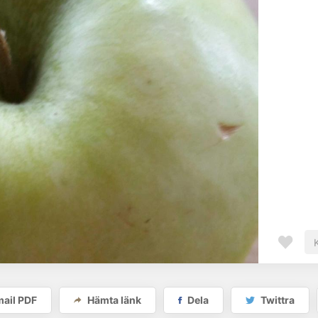
ail PDF
Hämta länk
Dela
Twittra