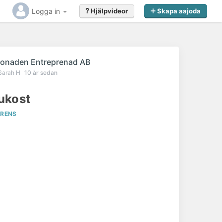
Logga in
Hjälpvideor
Skapa aajoda
onaden Entreprenad AB
Sarah H
10 år sedan
ukost
ERENS