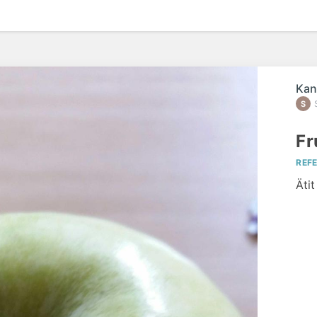
Kan
Fr
REF
Ätit