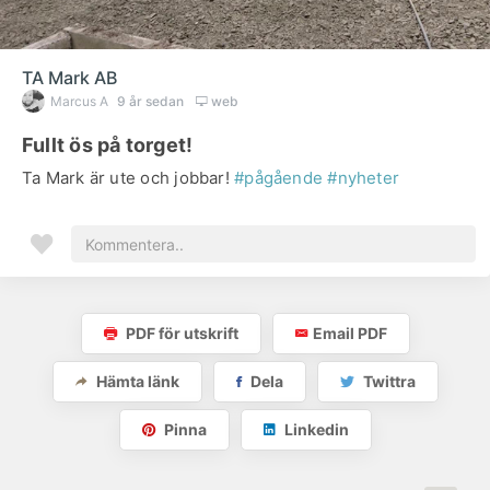
TA Mark AB
Marcus A
9 år sedan
web
Fullt ös på torget!
Ta Mark är ute och jobbar!
#pågående
#nyheter
PDF för utskrift
Email PDF
Hämta länk
Dela
Twittra
Pinna
Linkedin