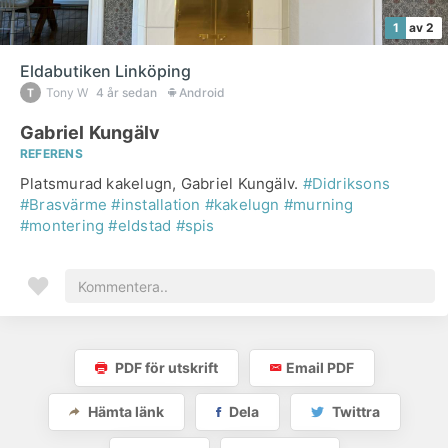
1
av 2
Eldabutiken Linköping
Tony W
4 år sedan
Android
Gabriel Kungälv
REFERENS
Platsmurad kakelugn, Gabriel Kungälv.
#Didriksons
#Brasvärme
#installation
#kakelugn
#murning
#montering
#eldstad
#spis
PDF för utskrift
Email PDF
Hämta länk
Dela
Twittra