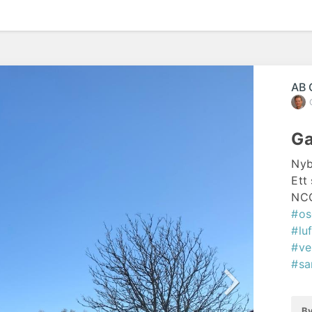
före
AB 
Ga
Nyb
Ett
NCC
#os
#lu
#ve
#sa
By