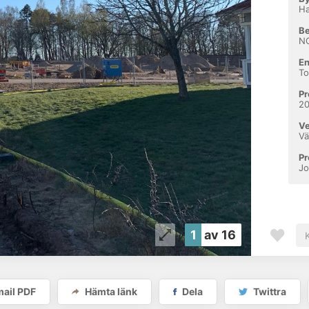
H
Be
N
En
To
Pr
2
V
Vä
Pr
Jo
1
av 16
2020-0
ail PDF
Hämta länk
Dela
Twittra