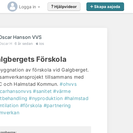
Logga in
Hjälpvideor
Skapa aajoda
Oscar Hanson VVS
Oscar H
6 år sedan
ios
lgbergets Förskola
yggnation av förskola vid Galgberget.
 samverkansprojekt tillsammans med
 och Halmstad Kommun.
#ohvvs
carhansonvvs
#sanitet
#värme
ftbehandling
#nyproduktion
#halmstad
ntilation
#förskola
#partnering
mverkan
ggherre: