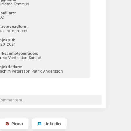
almstad Kommun
ställare:
CC
treprenadform:
talentreprenad
ojekttid:
020-2021
erksamhetsområden:
rme Ventilation Sanitet
ojektledare:
achim Petersson Patrik Andersson
4-21
Pinna
Linkedin