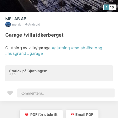
1
10
MELAB AB
melab
Android
Garage /villa idkerberget
Gjutning av villa/garage
#gjutning
#melab
#betong
#husgrund
#garage
Storlek på Gjutningen:
230
PDF för utskrift
Email PDF