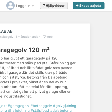
Logga in
Hjälpvideor
Skapa aajoda
LAB AB
melabgolv
1 månader sedan
web
ragegolv 120 m²
b har gjutit ett garagegolv på 120
ratmeter med stålslipad yta. Stålslipning ger
tätt, hållbart och lättstädat golv som passar
rkt i garage där det ställs krav på både
sh och slitstyrka. Betong från Dalabetong
ndes i projektet, vilket är en del av hur
b arbetar: rätt material för rätt uppdrag,
ett om det gäller ett privat garage eller en
re industrifastighet.
jekt
#garagegolv
#betonggolv
#golvgjutning
tong
#hallgjutning
#stålslipad
#dalabetong