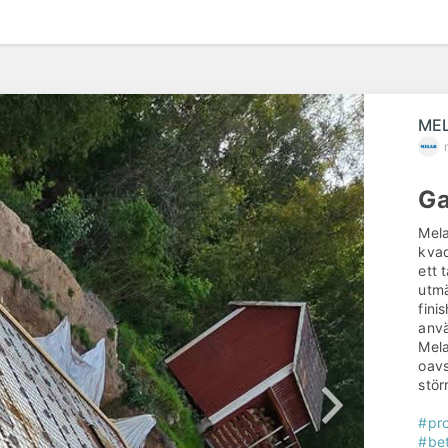
ME
Ga
Mela
kvad
ett 
utmä
fini
anvä
Mela
oavs
stör
#pro
#be