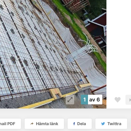
1
av 6
ail PDF
Hämta länk
Dela
Twittra