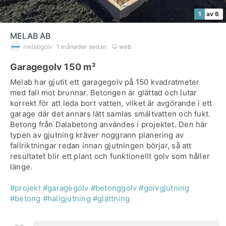
1
av 6
MELAB AB
melabgolv
1 månader sedan
web
Garagegolv 150 m²
Melab har gjutit ett garagegolv på 150 kvadratmeter
med fall mot brunnar. Betongen är glättad och lutar
korrekt för att leda bort vatten, vilket är avgörande i ett
garage där det annars lätt samlas smältvatten och fukt.
Betong från Dalabetong användes i projektet. Den här
typen av gjutning kräver noggrann planering av
fallriktningar redan innan gjutningen börjar, så att
resultatet blir ett plant och funktionellt golv som håller
länge.
#projekt
#garagegolv
#betonggolv
#golvgjutning
#betong
#hallgjutning
#glättning