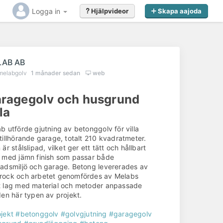
Logga in
Hjälpvideor
Skapa aajoda
LAB AB
melabgolv
1 månader sedan
web
ragegolv och husgrund
lla
b utförde gjutning av betonggolv för villa
tillhörande garage, totalt 210 kvadratmeter.
 är stålslipad, vilket ger ett tätt och hållbart
 med jämn finish som passar både
adsmiljö och garage. Betong levererades av
rock och arbetet genomfördes av Melabs
 lag med material och metoder anpassade
den här typen av projekt.
jekt
#betonggolv
#golvgjutning
#garagegolv