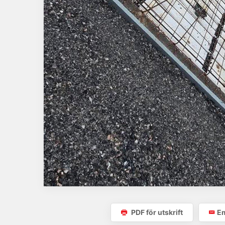
PDF för utskrift
Em