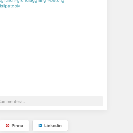
sgrund
#grundläggning
#betong
lslipatgolv
Pinna
Linkedin