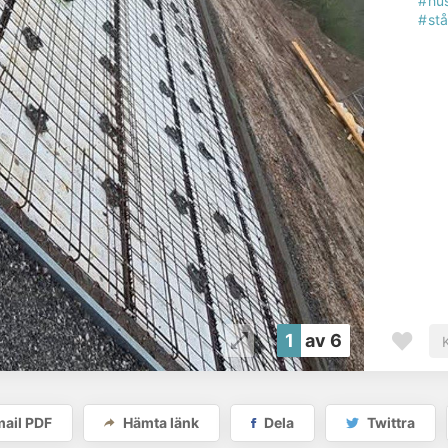
#hu
#stå
1
av 6
ail PDF
Hämta länk
Dela
Twittra