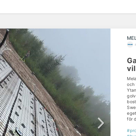
ME
Ga
vi
Mela
och 
Ytan
golv
bost
Swe
eget
för 
#pro