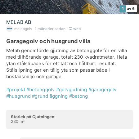
1
av 6
MELAB AB
melabgolv
1 månader sedan
web
Garagegolv och husgrund villa
Melab genomförde gjutning av betonggolv för en villa
med tillhörande garage, totalt 230 kvadratmeter. Hela
ytan stålslipades för ett tätt och hållbart resultat.
Stålslipning ger en tålig yta som passar både i
bostadsmiljö och garage.
#projekt
#betonggolv
#golvgjutning
#garagegolv
#husgrund
#grundläggning
#betong
Storlek på Gjutningen:
230 m²