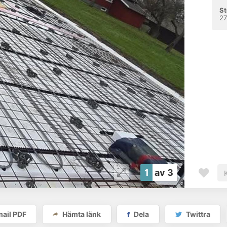
St
27
1
av 3
ail PDF
Hämta länk
Dela
Twittra