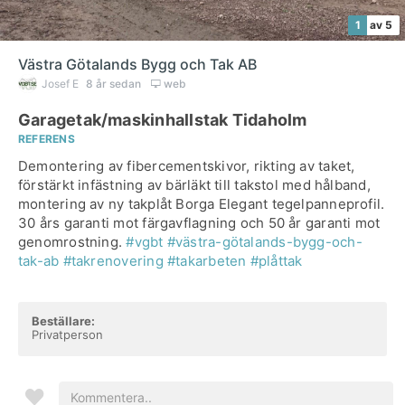
1
av 5
Västra Götalands Bygg och Tak AB
Josef E
8 år sedan
web
Garagetak/maskinhallstak Tidaholm
REFERENS
Demontering av fibercementskivor, rikting av taket,
förstärkt infästning av bärläkt till takstol med hålband,
montering av ny takplåt Borga Elegant tegelpanneprofil.
30 års garanti mot färgavflagning och 50 år garanti mot
genomrostning.
#vgbt
#västra-götalands-bygg-och-
tak-ab
#takrenovering
#takarbeten
#plåttak
Beställare:
Privatperson