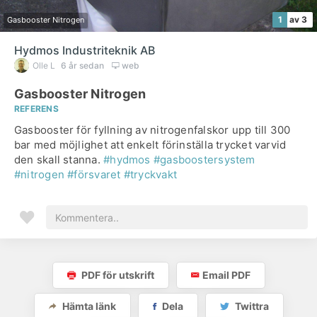
1
av 3
Gasbooster Nitrogen
Hydmos Industriteknik AB
Olle L
6 år sedan
web
Gasbooster Nitrogen
REFERENS
Gasbooster för fyllning av nitrogenfalskor upp till 300
bar med möjlighet att enkelt förinställa trycket varvid
den skall stanna.
#hydmos
#gasboostersystem
#nitrogen
#försvaret
#tryckvakt
PDF för utskrift
Email PDF
Hämta länk
Dela
Twittra