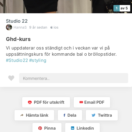
1
av 5
Studio 22
HannaS
9 år sedan
ios
Ghd-kurs
Vi uppdaterar oss ständigt och i veckan var vi på
uppsättningskurs för kommande bal o bröllopstider.
#Studio22
#styling
PDF för utskrift
Email PDF
Hämta länk
Dela
Twittra
Pinna
Linkedin