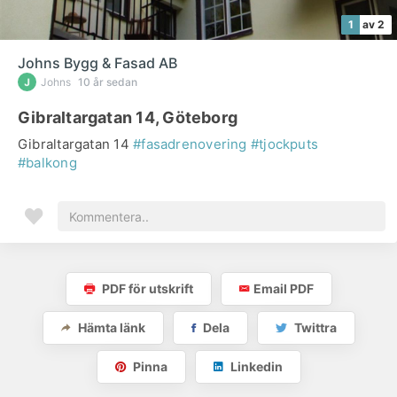
1
av 2
Johns Bygg & Fasad AB
Johns
10 år sedan
Gibraltargatan 14, Göteborg
Gibraltargatan 14
#fasadrenovering
#tjockputs
#balkong
PDF för utskrift
Email PDF
Hämta länk
Dela
Twittra
Pinna
Linkedin