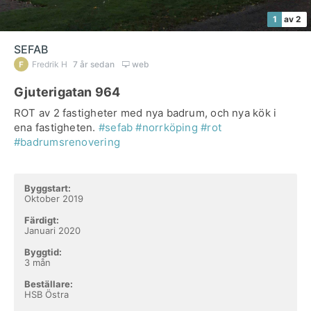
1
av 2
SEFAB
Fredrik H
7 år sedan
web
Gjuterigatan 964
ROT av 2 fastigheter med nya badrum, och nya kök i
ena fastigheten.
#sefab
#norrköping
#rot
#badrumsrenovering
Byggstart:
Oktober 2019
Färdigt:
Januari 2020
Byggtid:
3 mån
Beställare:
HSB Östra