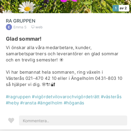
1
av 2
RA GRUPPEN
Emma S
web
Glad sommar!
Vi önskar alla våra medarbetare, kunder,
samarbetspartners och leverantörer en glad sommar
och en trevlig semester! ☀️
Vi har bemannat hela sommaren, ring växeln i
Västerås 021-470 42 10 eller i Ängelholm 0431-803 10
så hjälper vi dig. 🌸🔌🔐
#ragruppen
#vigördetvilovarochvigördeträtt
#västerås
#heby
#ransta
#ängelholm
#höganäs