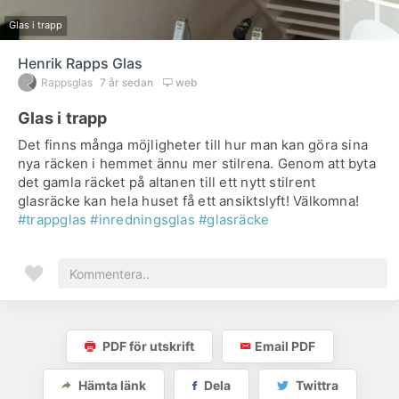
Glas i trapp
Henrik Rapps Glas
Rappsglas
7 år sedan
web
Glas i trapp
Det finns många möjligheter till hur man kan göra sina
nya räcken i hemmet ännu mer stilrena. Genom att byta
det gamla räcket på altanen till ett nytt stilrent
glasräcke kan hela huset få ett ansiktslyft! Välkomna!
#trappglas
#inredningsglas
#glasräcke
PDF för utskrift
Email PDF
Hämta länk
Dela
Twittra