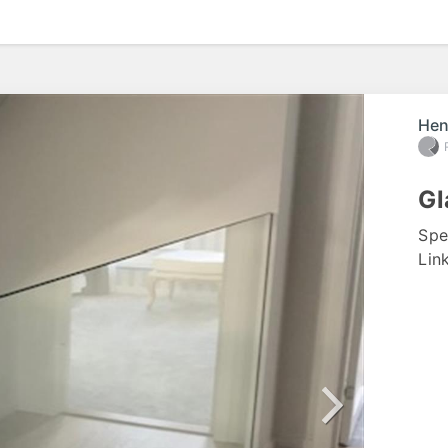
Hen
Gl
Spec
Lin