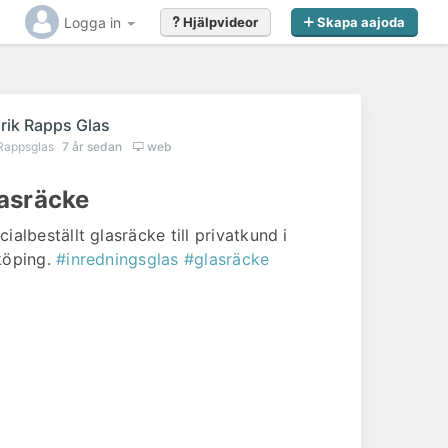
Logga in
Hjälpvideor
Skapa aajoda
rik Rapps Glas
Rappsglas
7 år sedan
web
asräcke
ialbeställt glasräcke till privatkund i
köping.
#inredningsglas
#glasräcke