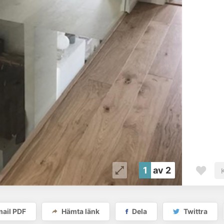
1
av 2
ail PDF
Hämta länk
Dela
Twittra