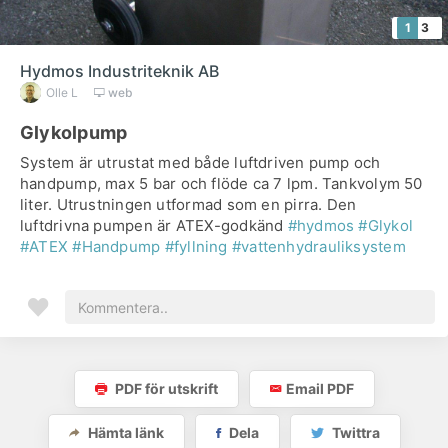
1
3
Hydmos Industriteknik AB
Olle L
web
Glykolpump
System är utrustat med både luftdriven pump och
handpump, max 5 bar och flöde ca 7 lpm. Tankvolym 50
liter. Utrustningen utformad som en pirra. Den
luftdrivna pumpen är ATEX-godkänd
#hydmos
#Glykol
#ATEX
#Handpump
#fyllning
#vattenhydrauliksystem
PDF för utskrift
Email PDF
Hämta länk
Dela
Twittra