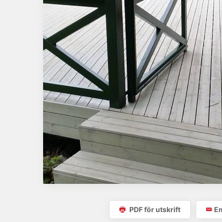
PDF för utskrift
Em