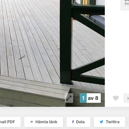
Pr
1
av 8
ail PDF
Hämta länk
Dela
Twittra