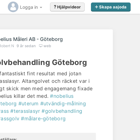
Logga in
Hjälpvideor
Skapa aajoda
r
elius Måleri AB - Göteborg
Robert N
9 år sedan
web
lvbehandling Göteborg
 fantastiskt fint resultat med jotan
rasslasyr. Altangolvet och räcket var i
igt skick men med engagemang fixade
elius killar det med.
#nobelius
teborg
#uterum
#utvändig-målning
rass
#terasslasyr
#golvbehandling
rassgolv
#målare-göteborg
ställare: