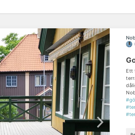
efte
Nob
Go
Ett
ter
dål
Nob
#gö
#te
#te
Be