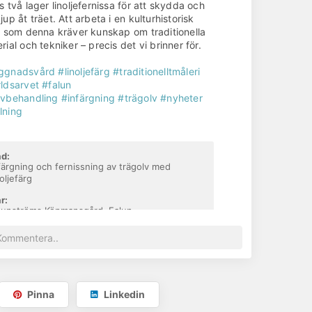
s två lager linoljefernissa för att skydda och
jup åt träet. Att arbeta i en kulturhistorisk
ö som denna kräver kunskap om traditionella
rial och tekniker – precis det vi brinner för.
ggnadsvård
#linoljefärg
#traditionelltmåleri
ldsarvet
#falun
lvbehandling
#infärgning
#trägolv
#nyheter
lning
d:
färgning och fernissning av trägolv med
noljefärg
r:
unströms Köpmansgård, Falun
ggstart:
j 2025
rdigt:
j 2025
Pinna
Linkedin