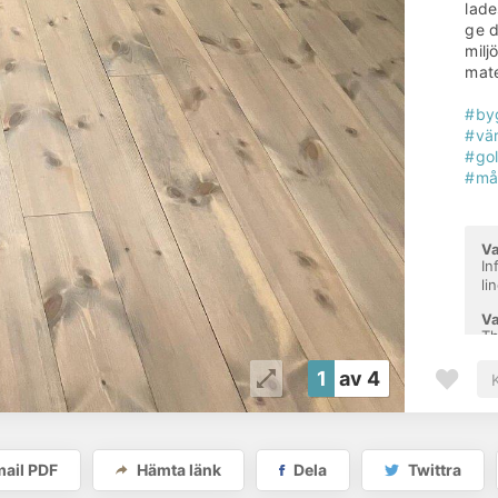
lade
ge d
milj
mate
#by
#vär
#go
#må
Va
In
li
Va
Th
By
1
av 4
Ma
Fä
Ma
ail PDF
Hämta länk
Dela
Twittra