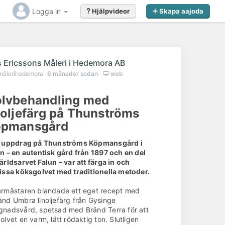
Logga in
Hjälpvideor
Skapa aajoda
s Ericssons Måleri i Hedemora AB
målerihedemora
6 månader sedan
web
lvbehandling med
noljefärg på Thunströms
öpmansgård
t uppdrag på Thunströms Köpmansgård i
n – en autentisk gård från 1897 och en del
ärldsarvet Falun – var att färga in och
issa köksgolvet med traditionella metoder.
rmästaren blandade ett eget recept med
nd Umbra linoljefärg från Gysinge
nadsvård, spetsad med Bränd Terra för att
olvet en varm, lätt rödaktig ton. Slutligen