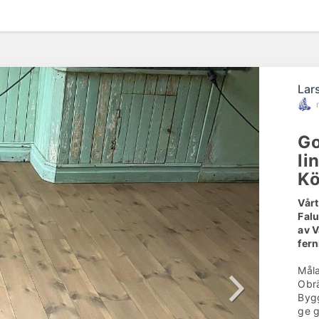
Lar
Go
li
K
Vår
Falu
av V
fern
Måla
Obrä
Bygg
ge g